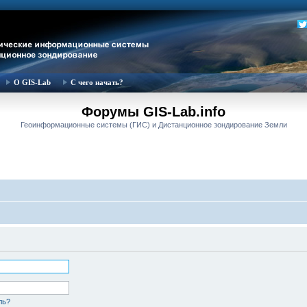
О GIS-Lab
С чего начать?
Форумы GIS-Lab.info
Геоинформационные системы (ГИС) и Дистанционное зондирование Земли
ль?