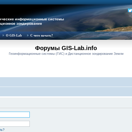
О GIS-Lab
С чего начать?
Форумы GIS-Lab.info
Геоинформационные системы (ГИС) и Дистанционное зондирование Земли
ль?