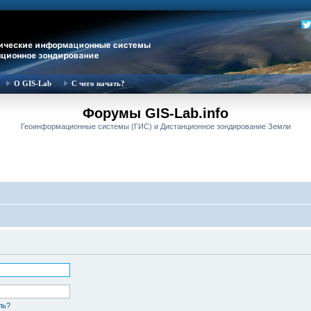
О GIS-Lab
С чего начать?
Форумы GIS-Lab.info
Геоинформационные системы (ГИС) и Дистанционное зондирование Земли
ль?