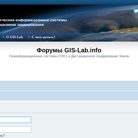
О GIS-Lab
С чего начать?
Форумы GIS-Lab.info
Геоинформационные системы (ГИС) и Дистанционное зондирование Земли
ль?