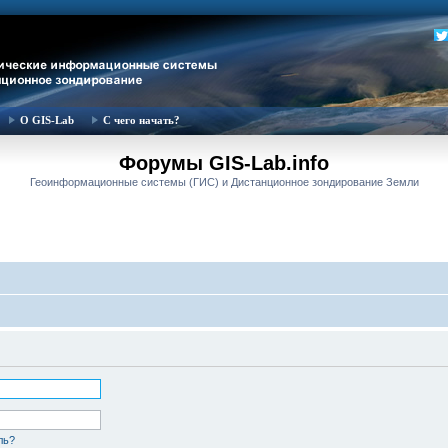
О GIS-Lab
С чего начать?
Форумы GIS-Lab.info
Геоинформационные системы (ГИС) и Дистанционное зондирование Земли
ль?