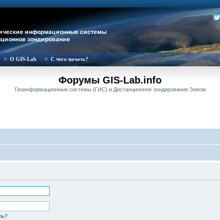
О GIS-Lab
С чего начать?
Форумы GIS-Lab.info
Геоинформационные системы (ГИС) и Дистанционное зондирование Земли
ль?