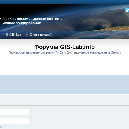
О GIS-Lab
С чего начать?
Форумы GIS-Lab.info
Геоинформационные системы (ГИС) и Дистанционное зондирование Земли
ль?