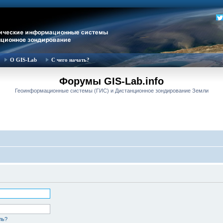
О GIS-Lab
С чего начать?
Форумы GIS-Lab.info
Геоинформационные системы (ГИС) и Дистанционное зондирование Земли
ль?