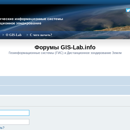
О GIS-Lab
С чего начать?
Форумы GIS-Lab.info
Геоинформационные системы (ГИС) и Дистанционное зондирование Земли
ль?