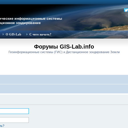
О GIS-Lab
С чего начать?
Форумы GIS-Lab.info
Геоинформационные системы (ГИС) и Дистанционное зондирование Земли
ль?