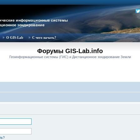
О GIS-Lab
С чего начать?
Форумы GIS-Lab.info
Геоинформационные системы (ГИС) и Дистанционное зондирование Земли
ль?