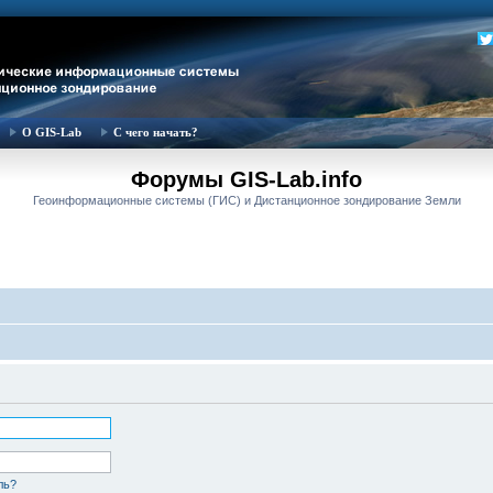
О GIS-Lab
С чего начать?
Форумы GIS-Lab.info
Геоинформационные системы (ГИС) и Дистанционное зондирование Земли
ль?