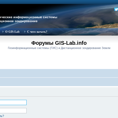
О GIS-Lab
С чего начать?
Форумы GIS-Lab.info
Геоинформационные системы (ГИС) и Дистанционное зондирование Земли
ль?