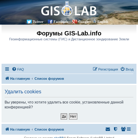
Twitter
Facebook
Google+
English
Форумы GIS-Lab.info
Геоинформационные системы (ГИС) и Дистанционное зондирование Земли
FAQ
Регистрация
Вход
На главную
Список форумов
Удалить cookies
Вы уверены, что хотите удалить все cookie, установленные данной
конференцией?
На главную
Список форумов
Создано на основе
phpBB
® Forum Software © phpBB Limited