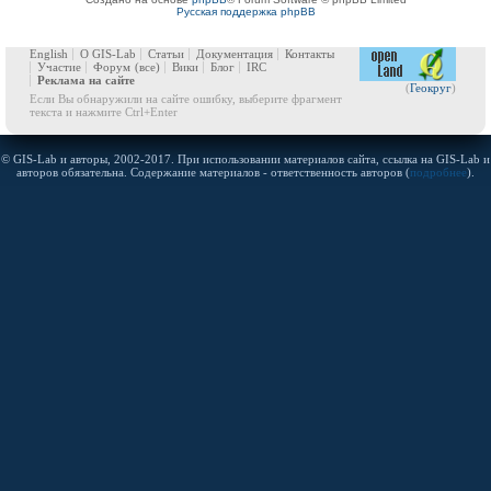
Русская поддержка phpBB
English
О GIS-Lab
Статьи
Документация
Контакты
Участие
Форум
(все)
Вики
Блог
IRC
Реклама на сайте
(
Геокруг
)
Если Вы обнаружили на сайте ошибку, выберите фрагмент
текста и нажмите Ctrl+Enter
© GIS-Lab и авторы, 2002-2017. При использовании материалов сайта, ссылка на GIS-Lab и
авторов обязательна. Содержание материалов - ответственность авторов (
подробнее
).