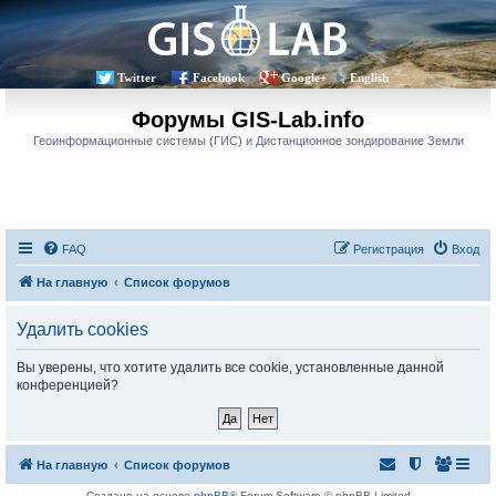
Twitter
Facebook
Google+
English
Форумы GIS-Lab.info
Геоинформационные системы (ГИС) и Дистанционное зондирование Земли
FAQ
Регистрация
Вход
На главную
Список форумов
Удалить cookies
Вы уверены, что хотите удалить все cookie, установленные данной
конференцией?
На главную
Список форумов
Создано на основе
phpBB
® Forum Software © phpBB Limited