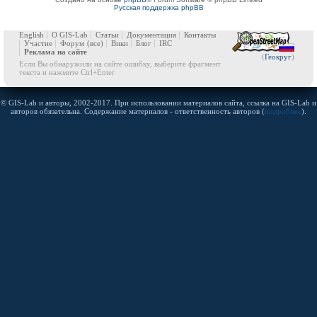
Русская поддержка phpBB
English
О GIS-Lab
Статьи
Документация
Контакты
Участие
Форум
(все)
Вики
Блог
IRC
Реклама на сайте
(
Геокруг
)
Если Вы обнаружили на сайте ошибку, выберите фрагмент
текста и нажмите Ctrl+Enter
© GIS-Lab и авторы, 2002-2017. При использовании материалов сайта, ссылка на GIS-Lab и
авторов обязательна. Содержание материалов - ответственность авторов (
подробнее
).