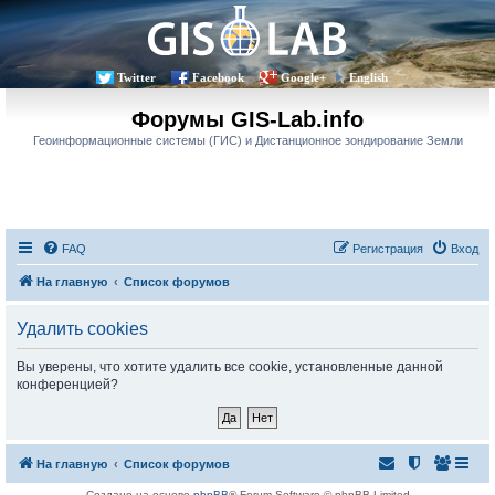
Twitter
Facebook
Google+
English
Форумы GIS-Lab.info
Геоинформационные системы (ГИС) и Дистанционное зондирование Земли
FAQ
Регистрация
Вход
На главную
Список форумов
Удалить cookies
Вы уверены, что хотите удалить все cookie, установленные данной
конференцией?
На главную
Список форумов
Создано на основе
phpBB
® Forum Software © phpBB Limited