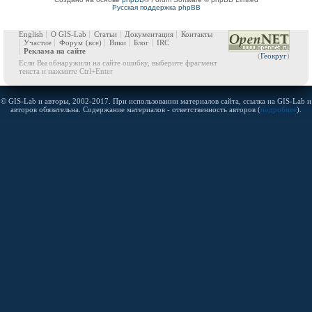
Русская поддержка phpBB
English
О GIS-Lab
Статьи
Документация
Контакты
Участие
Форум
(все)
Вики
Блог
IRC
Реклама на сайте
(
Геокруг
)
Если Вы обнаружили на сайте ошибку, выберите фрагмент
текста и нажмите Ctrl+Enter
© GIS-Lab и авторы, 2002-2017. При использовании материалов сайта, ссылка на GIS-Lab и
авторов обязательна. Содержание материалов - ответственность авторов (
подробнее
).