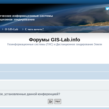
О GIS-Lab
С чего начать?
Форумы GIS-Lab.info
Геоинформационные системы (ГИС) и Дистанционное зондирование Земли
okie, установленные данной конференцией?