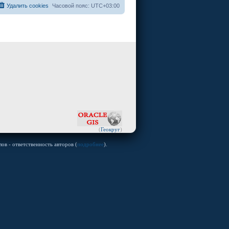
Удалить cookies
Часовой пояс:
UTC+03:00
(
Геокруг
)
ов - ответственность авторов (
подробнее
).