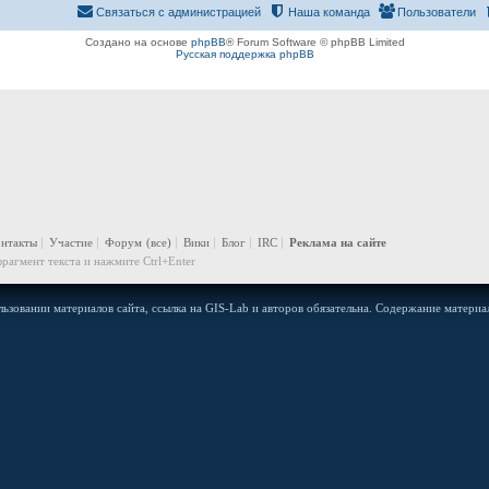
Связаться с администрацией
Наша команда
Пользователи
Создано на основе
phpBB
® Forum Software © phpBB Limited
Русская поддержка phpBB
онтакты
Участие
Форум
(все)
Вики
Блог
IRC
Реклама на сайте
рагмент текста и нажмите Ctrl+Enter
ьзовании материалов сайта, ссылка на GIS-Lab и авторов обязательна. Содержание материал