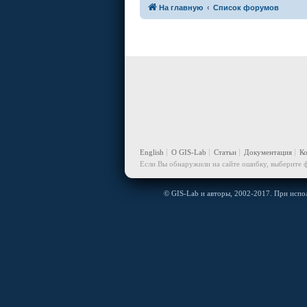
На главную
Список форумов
English
О GIS-Lab
Статьи
Документация
К
Если Вы обнаружили на сайте ошибку, выберите ф
© GIS-Lab и авторы, 2002-2017. При испол