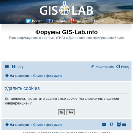
Twitter
Facebook
Google+
English
Форумы GIS-Lab.info
Геоинформационные системы (ГИС) и Дистанционное зондирование Земли
FAQ
Регистрация
Вход
На главную
Список форумов
Удалить cookies
Вы уверены, что хотите удалить все cookie, установленные данной
конференцией?
На главную
Список форумов
Создано на основе
phpBB
® Forum Software © phpBB Limited