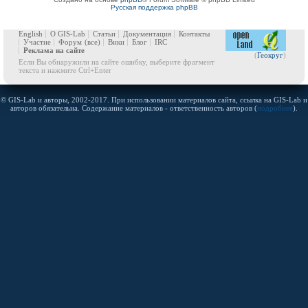
Русская поддержка phpBB
English
О GIS-Lab
Статьи
Документация
Контакты
Участие
Форум
(все)
Вики
Блог
IRC
Реклама на сайте
(
Геокруг
)
Если Вы обнаружили на сайте ошибку, выберите фрагмент
текста и нажмите Ctrl+Enter
© GIS-Lab и авторы, 2002-2017. При использовании материалов сайта, ссылка на GIS-Lab и
авторов обязательна. Содержание материалов - ответственность авторов (
подробнее
).