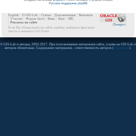
Русская поддержка phpBB
English
О GIS-Lab
Статьи
Документация
Контакты
Участие
Форум
(все)
Вики
Блог
IRC
Реклама на сайте
(
Геокруг
)
Если Вы обнаружили на сайте ошибку, выберите фрагмент
текста и нажмите Ctrl+Enter
© GIS-Lab и авторы, 2002-2017. При использовании материалов сайта, ссылка на GIS-Lab и
авторов обязательна. Содержание материалов - ответственность авторов (
подробнее
).