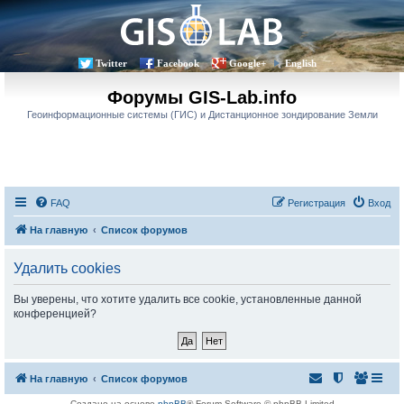
Twitter
Facebook
Google+
English
Форумы GIS-Lab.info
Геоинформационные системы (ГИС) и Дистанционное зондирование Земли
FAQ
Регистрация
Вход
На главную
Список форумов
Удалить cookies
Вы уверены, что хотите удалить все cookie, установленные данной
конференцией?
На главную
Список форумов
Создано на основе
phpBB
® Forum Software © phpBB Limited