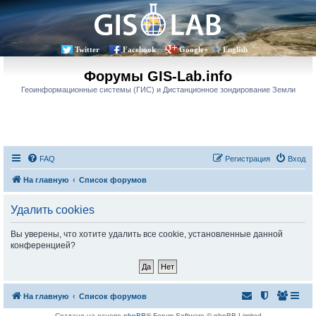
Twitter
Facebook
Google+
English
Форумы GIS-Lab.info
Геоинформационные системы (ГИС) и Дистанционное зондирование Земли
FAQ
Регистрация
Вход
На главную
Список форумов
Удалить cookies
Вы уверены, что хотите удалить все cookie, установленные данной
конференцией?
На главную
Список форумов
Создано на основе
phpBB
® Forum Software © phpBB Limited