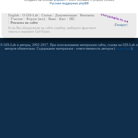
Русская поддержка phpBB
English
О GIS-Lab
Статьи
Документация
Контакты
Участие
Форум
(все)
Вики
Блог
IRC
Реклама на сайте
(
Геокруг
)
Если Вы обнаружили на сайте ошибку, выберите фрагмент
текста и нажмите Ctrl+Enter
© GIS-Lab и авторы, 2002-2017. При использовании материалов сайта, ссылка на GIS-Lab и
авторов обязательна. Содержание материалов - ответственность авторов (
подробнее
).