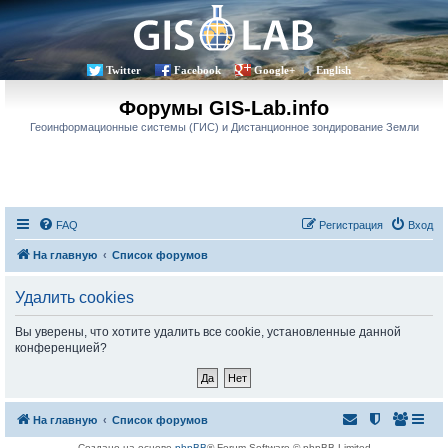
Twitter
Facebook
Google+
English
Форумы GIS-Lab.info
Геоинформационные системы (ГИС) и Дистанционное зондирование Земли
FAQ
Регистрация
Вход
На главную
Список форумов
Удалить cookies
Вы уверены, что хотите удалить все cookie, установленные данной
конференцией?
На главную
Список форумов
Создано на основе
phpBB
® Forum Software © phpBB Limited