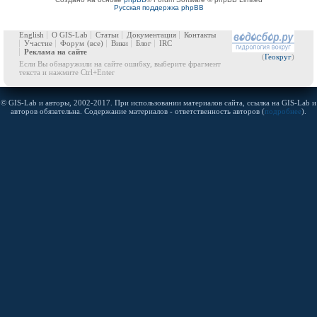
Русская поддержка phpBB
English
О GIS-Lab
Статьи
Документация
Контакты
Участие
Форум
(все)
Вики
Блог
IRC
Реклама на сайте
(
Геокруг
)
Если Вы обнаружили на сайте ошибку, выберите фрагмент
текста и нажмите Ctrl+Enter
© GIS-Lab и авторы, 2002-2017. При использовании материалов сайта, ссылка на GIS-Lab и
авторов обязательна. Содержание материалов - ответственность авторов (
подробнее
).