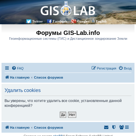
Twitter
Facebook
Google+
English
Форумы GIS-Lab.info
Геоинформационные системы (ГИС) и Дистанционное зондирование Земли
FAQ
Регистрация
Вход
На главную
Список форумов
Удалить cookies
Вы уверены, что хотите удалить все cookie, установленные данной
конференцией?
На главную
Список форумов
Создано на основе
phpBB
® Forum Software © phpBB Limited