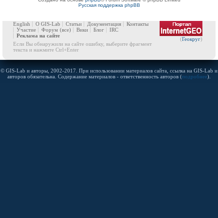
Русская поддержка phpBB
English
О GIS-Lab
Статьи
Документация
Контакты
Участие
Форум
(все)
Вики
Блог
IRC
Реклама на сайте
(
Геокруг
)
Если Вы обнаружили на сайте ошибку, выберите фрагмент
текста и нажмите Ctrl+Enter
© GIS-Lab и авторы, 2002-2017. При использовании материалов сайта, ссылка на GIS-Lab и
авторов обязательна. Содержание материалов - ответственность авторов (
подробнее
).