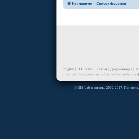
На главную
Список форумов
English
О GIS-Lab
Статьи
Документация
К
Если Вы обнаружили на сайте ошибку, выберите ф
© GIS-Lab и авторы, 2002-2017. При испол