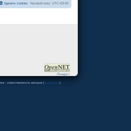
Удалить cookies
Часовой пояс:
UTC+03:00
(
Геокруг
)
ов - ответственность авторов (
подробнее
).