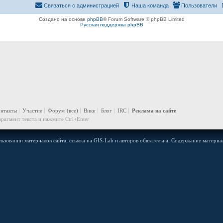
Связаться с администрацией
Наша команда
Пользователи
Создано на основе
phpBB
® Forum Software © phpBB Limited
Русская поддержка phpBB
онтакты
Участие
Форум
(все)
Вики
Блог
IRC
Реклама на сайте
рагмент текста и нажмите Ctrl+Enter
ьзовании материалов сайта, ссылка на GIS-Lab и авторов обязательна. Содержание материал