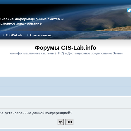
О GIS-Lab
С чего начать?
Форумы GIS-Lab.info
Геоинформационные системы (ГИС) и Дистанционное зондирование Земли
okie, установленные данной конференцией?