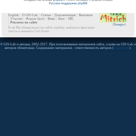
Русская поддержка phpBB
English
О GIS-Lab
Статьи
Документация
Контакты
Участие
Форум
(все)
Вики
Блог
IRC
Реклама на сайте
(
Геокруг
)
Если Вы обнаружили на сайте ошибку, выберите фрагмент
текста и нажмите Ctrl+Enter
© GIS-Lab и авторы, 2002-2017. При использовании материалов сайта, ссылка на GIS-Lab и
авторов обязательна. Содержание материалов - ответственность авторов (
подробнее
).