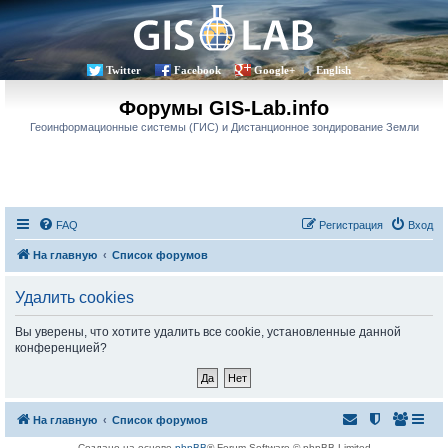
Twitter
Facebook
Google+
English
Форумы GIS-Lab.info
Геоинформационные системы (ГИС) и Дистанционное зондирование Земли
FAQ
Регистрация
Вход
На главную
Список форумов
Удалить cookies
Вы уверены, что хотите удалить все cookie, установленные данной
конференцией?
На главную
Список форумов
Создано на основе
phpBB
® Forum Software © phpBB Limited