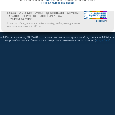
Русская поддержка phpBB
English
О GIS-Lab
Статьи
Документация
Контакты
Участие
Форум
(все)
Вики
Блог
IRC
Реклама на сайте
(
Геокруг
)
Если Вы обнаружили на сайте ошибку, выберите фрагмент
текста и нажмите Ctrl+Enter
© GIS-Lab и авторы, 2002-2017. При использовании материалов сайта, ссылка на GIS-Lab и
авторов обязательна. Содержание материалов - ответственность авторов (
подробнее
).