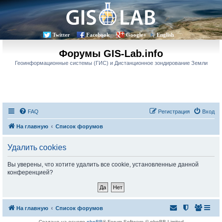
Twitter
Facebook
Google+
English
Форумы GIS-Lab.info
Геоинформационные системы (ГИС) и Дистанционное зондирование Земли
FAQ
Регистрация
Вход
На главную
Список форумов
Удалить cookies
Вы уверены, что хотите удалить все cookie, установленные данной
конференцией?
На главную
Список форумов
Создано на основе
phpBB
® Forum Software © phpBB Limited