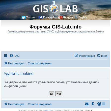
Twitter
Facebook
Google+
English
Форумы GIS-Lab.info
Геоинформационные системы (ГИС) и Дистанционное зондирование Земли
FAQ
Регистрация
Вход
На главную
Список форумов
Удалить cookies
Вы уверены, что хотите удалить все cookie, установленные данной
конференцией?
На главную
Список форумов
Создано на основе
phpBB
® Forum Software © phpBB Limited