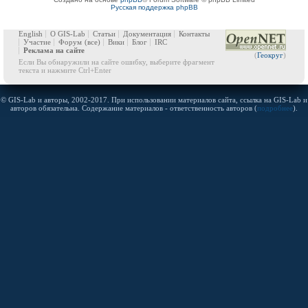
Русская поддержка phpBB
English
О GIS-Lab
Статьи
Документация
Контакты
Участие
Форум
(все)
Вики
Блог
IRC
Реклама на сайте
(
Геокруг
)
Если Вы обнаружили на сайте ошибку, выберите фрагмент
текста и нажмите Ctrl+Enter
© GIS-Lab и авторы, 2002-2017. При использовании материалов сайта, ссылка на GIS-Lab и
авторов обязательна. Содержание материалов - ответственность авторов (
подробнее
).