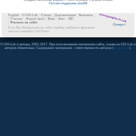
Русская поддержка phpBB
English
О GIS-Lab
Статьи
Документация
Контакты
Участие
Форум
(все)
Вики
Блог
IRC
Реклама на сайте
(
Геокруг
)
Если Вы обнаружили на сайте ошибку, выберите фрагмент
текста и нажмите Ctrl+Enter
© GIS-Lab и авторы, 2002-2017. При использовании материалов сайта, ссылка на GIS-Lab и
авторов обязательна. Содержание материалов - ответственность авторов (
подробнее
).