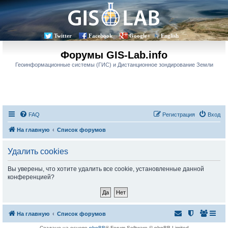
Twitter
Facebook
Google+
English
Форумы GIS-Lab.info
Геоинформационные системы (ГИС) и Дистанционное зондирование Земли
FAQ
Регистрация
Вход
На главную
Список форумов
Удалить cookies
Вы уверены, что хотите удалить все cookie, установленные данной
конференцией?
На главную
Список форумов
Создано на основе
phpBB
® Forum Software © phpBB Limited