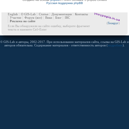
Русская поддержка phpBB
English
О GIS-Lab
Статьи
Документация
Контакты
Участие
Форум
(все)
Вики
Блог
IRC
Реклама на сайте
(
Геокруг
)
Если Вы обнаружили на сайте ошибку, выберите фрагмент
текста и нажмите Ctrl+Enter
© GIS-Lab и авторы, 2002-2017. При использовании материалов сайта, ссылка на GIS-Lab и
авторов обязательна. Содержание материалов - ответственность авторов (
подробнее
).