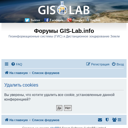
Twitter
Facebook
Google+
English
Форумы GIS-Lab.info
Геоинформационные системы (ГИС) и Дистанционное зондирование Земли
FAQ
Регистрация
Вход
На главную
Список форумов
Удалить cookies
Вы уверены, что хотите удалить все cookie, установленные данной
конференцией?
На главную
Список форумов
Создано на основе
phpBB
® Forum Software © phpBB Limited