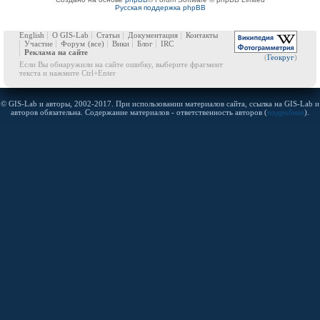
Русская поддержка phpBB
English
О GIS-Lab
Статьи
Документация
Контакты
Участие
Форум
(все)
Вики
Блог
IRC
Реклама на сайте
(
Геокруг
)
Если Вы обнаружили на сайте ошибку, выберите фрагмент
текста и нажмите Ctrl+Enter
© GIS-Lab и авторы, 2002-2017. При использовании материалов сайта, ссылка на GIS-Lab и
авторов обязательна. Содержание материалов - ответственность авторов (
подробнее
).