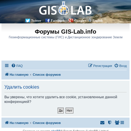
Twitter
Facebook
Google+
English
Форумы GIS-Lab.info
Геоинформационные системы (ГИС) и Дистанционное зондирование Земли
FAQ
Регистрация
Вход
На главную
Список форумов
Удалить cookies
Вы уверены, что хотите удалить все cookie, установленные данной
конференцией?
На главную
Список форумов
Создано на основе
phpBB
® Forum Software © phpBB Limited