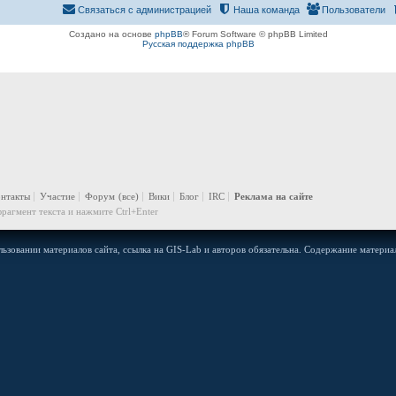
Связаться с администрацией
Наша команда
Пользователи
Создано на основе
phpBB
® Forum Software © phpBB Limited
Русская поддержка phpBB
онтакты
Участие
Форум
(все)
Вики
Блог
IRC
Реклама на сайте
рагмент текста и нажмите Ctrl+Enter
ьзовании материалов сайта, ссылка на GIS-Lab и авторов обязательна. Содержание материал