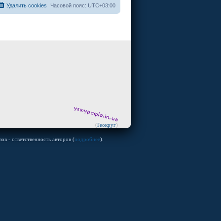
Удалить cookies
Часовой пояс:
UTC+03:00
(
Геокруг
)
ов - ответственность авторов (
подробнее
).