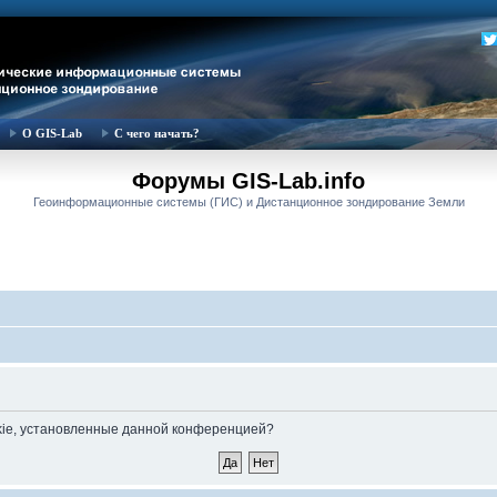
О GIS-Lab
С чего начать?
Форумы GIS-Lab.info
Геоинформационные системы (ГИС) и Дистанционное зондирование Земли
okie, установленные данной конференцией?