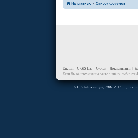
На главную
Список форумов
English
О GIS-Lab
Статьи
Документация
К
Если Вы обнаружили на сайте ошибку, выберите ф
© GIS-Lab и авторы, 2002-2017. При испол