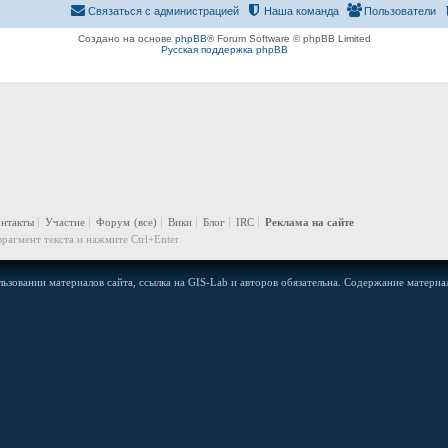
Связаться с администрацией
Наша команда
Пользователи
Создано на основе
phpBB
® Forum Software © phpBB Limited
Русская поддержка phpBB
онтакты
Участие
Форум
(все)
Вики
Блог
IRC
Реклама на сайте
рагмент текста и нажмите Ctrl+Enter
ьзовании материалов сайта, ссылка на GIS-Lab и авторов обязательна. Содержание материал