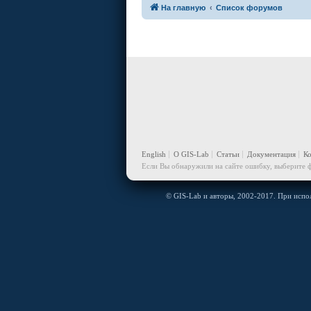
На главную
Список форумов
English
О GIS-Lab
Статьи
Документация
К
Если Вы обнаружили на сайте ошибку, выберите ф
© GIS-Lab и авторы, 2002-2017. При испол