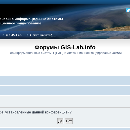
О GIS-Lab
С чего начать?
Форумы GIS-Lab.info
Геоинформационные системы (ГИС) и Дистанционное зондирование Земли
okie, установленные данной конференцией?