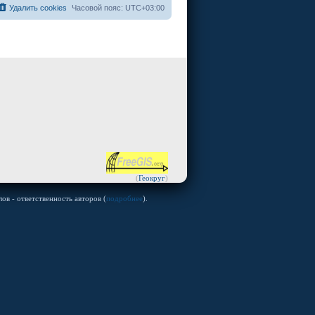
Удалить cookies
Часовой пояс:
UTC+03:00
(
Геокруг
)
ов - ответственность авторов (
подробнее
).