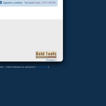
Удалить cookies
Часовой пояс:
UTC+03:00
(
Геокруг
)
ов - ответственность авторов (
подробнее
).