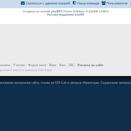
Связаться с администрацией
Наша команда
Пользователи
Создано на основе
phpBB
® Forum Software © phpBB Limited
Русская поддержка phpBB
онтакты
Участие
Форум
(все)
Вики
Блог
IRC
Реклама на сайте
рагмент текста и нажмите Ctrl+Enter
ьзовании материалов сайта, ссылка на GIS-Lab и авторов обязательна. Содержание материал