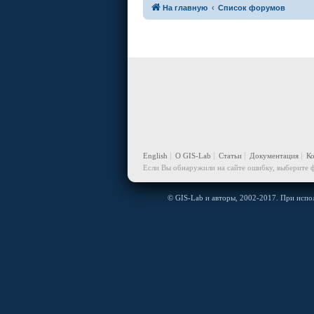
На главную
Список форумов
English
О GIS-Lab
Статьи
Документация
К
Если Вы обнаружили на сайте ошибку, выберите ф
© GIS-Lab и авторы, 2002-2017. При испол