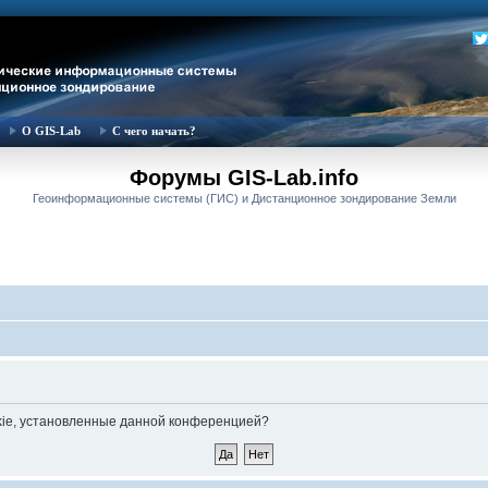
О GIS-Lab
С чего начать?
Форумы GIS-Lab.info
Геоинформационные системы (ГИС) и Дистанционное зондирование Земли
okie, установленные данной конференцией?