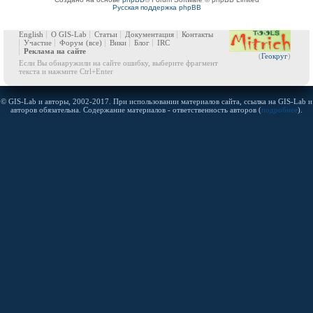
Русская поддержка phpBB
English
О GIS-Lab
Статьи
Документация
Контакты
Участие
Форум
(все)
Вики
Блог
IRC
Реклама на сайте
(
Геокруг
)
Если Вы обнаружили на сайте ошибку, выберите фрагмент
текста и нажмите Ctrl+Enter
© GIS-Lab и авторы, 2002-2017. При использовании материалов сайта, ссылка на GIS-Lab и
авторов обязательна. Содержание материалов - ответственность авторов (
подробнее
).