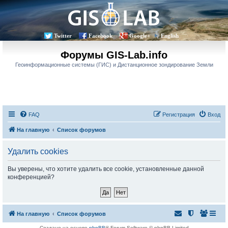
Twitter
Facebook
Google+
English
Форумы GIS-Lab.info
Геоинформационные системы (ГИС) и Дистанционное зондирование Земли
FAQ
Регистрация
Вход
На главную
Список форумов
Удалить cookies
Вы уверены, что хотите удалить все cookie, установленные данной
конференцией?
На главную
Список форумов
Создано на основе
phpBB
® Forum Software © phpBB Limited