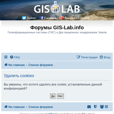
Twitter
Facebook
Google+
English
Форумы GIS-Lab.info
Геоинформационные системы (ГИС) и Дистанционное зондирование Земли
FAQ
Регистрация
Вход
На главную
Список форумов
Удалить cookies
Вы уверены, что хотите удалить все cookie, установленные данной
конференцией?
На главную
Список форумов
Создано на основе
phpBB
® Forum Software © phpBB Limited