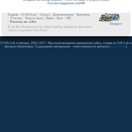
Русская поддержка phpBB
English
О GIS-Lab
Статьи
Документация
Контакты
Участие
Форум
(все)
Вики
Блог
IRC
Реклама на сайте
(
Геокруг
)
Если Вы обнаружили на сайте ошибку, выберите фрагмент
текста и нажмите Ctrl+Enter
© GIS-Lab и авторы, 2002-2017. При использовании материалов сайта, ссылка на GIS-Lab и
авторов обязательна. Содержание материалов - ответственность авторов (
подробнее
).