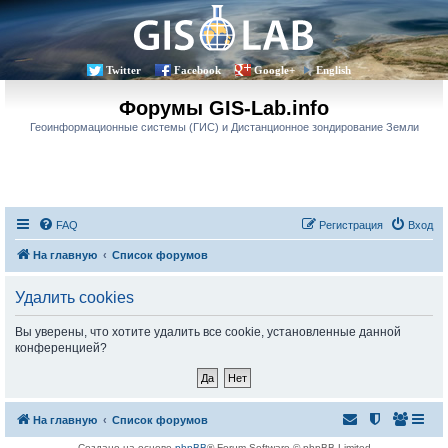
Twitter
Facebook
Google+
English
Форумы GIS-Lab.info
Геоинформационные системы (ГИС) и Дистанционное зондирование Земли
FAQ
Регистрация
Вход
На главную
Список форумов
Удалить cookies
Вы уверены, что хотите удалить все cookie, установленные данной
конференцией?
На главную
Список форумов
Создано на основе
phpBB
® Forum Software © phpBB Limited