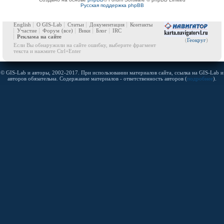
Русская поддержка phpBB
English
О GIS-Lab
Статьи
Документация
Контакты
Участие
Форум
(все)
Вики
Блог
IRC
Реклама на сайте
(
Геокруг
)
Если Вы обнаружили на сайте ошибку, выберите фрагмент
текста и нажмите Ctrl+Enter
© GIS-Lab и авторы, 2002-2017. При использовании материалов сайта, ссылка на GIS-Lab и
авторов обязательна. Содержание материалов - ответственность авторов (
подробнее
).