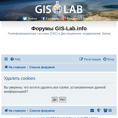
Twitter
Facebook
Google+
English
Форумы GIS-Lab.info
Геоинформационные системы (ГИС) и Дистанционное зондирование Земли
FAQ
Регистрация
Вход
На главную
Список форумов
Удалить cookies
Вы уверены, что хотите удалить все cookie, установленные данной
конференцией?
На главную
Список форумов
Создано на основе
phpBB
® Forum Software © phpBB Limited