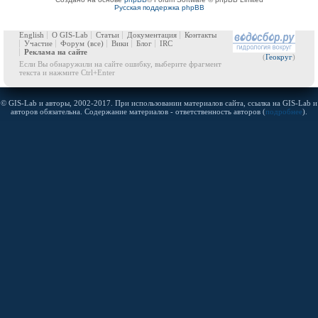
Русская поддержка phpBB
English
О GIS-Lab
Статьи
Документация
Контакты
Участие
Форум
(все)
Вики
Блог
IRC
Реклама на сайте
(
Геокруг
)
Если Вы обнаружили на сайте ошибку, выберите фрагмент
текста и нажмите Ctrl+Enter
© GIS-Lab и авторы, 2002-2017. При использовании материалов сайта, ссылка на GIS-Lab и
авторов обязательна. Содержание материалов - ответственность авторов (
подробнее
).