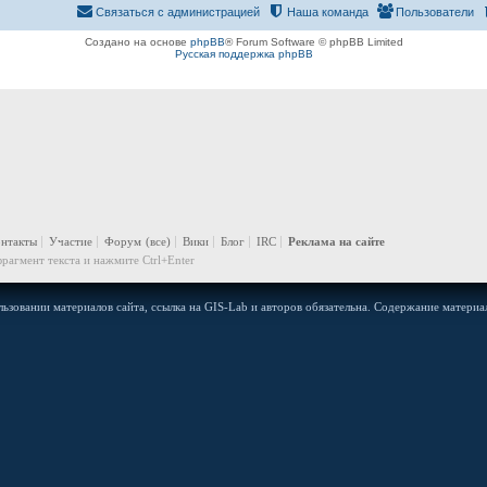
Связаться с администрацией
Наша команда
Пользователи
Создано на основе
phpBB
® Forum Software © phpBB Limited
Русская поддержка phpBB
онтакты
Участие
Форум
(все)
Вики
Блог
IRC
Реклама на сайте
рагмент текста и нажмите Ctrl+Enter
ьзовании материалов сайта, ссылка на GIS-Lab и авторов обязательна. Содержание материал