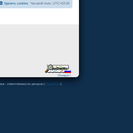
Удалить cookies
Часовой пояс:
UTC+03:00
(
Геокруг
)
ов - ответственность авторов (
подробнее
).