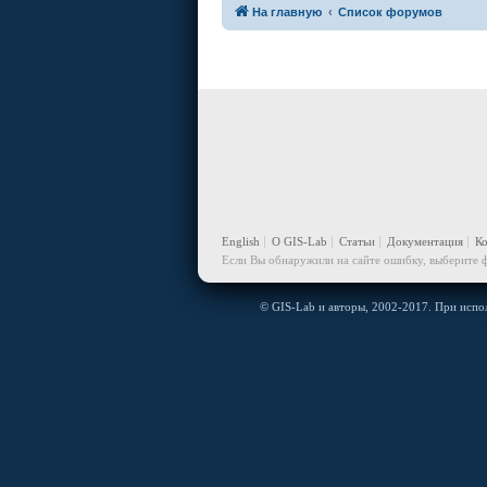
На главную
Список форумов
English
О GIS-Lab
Статьи
Документация
К
Если Вы обнаружили на сайте ошибку, выберите ф
© GIS-Lab и авторы, 2002-2017. При испол