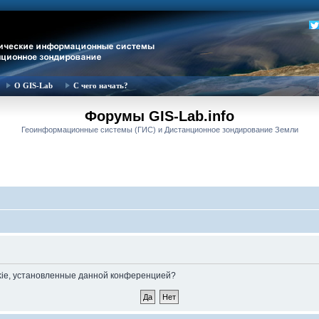
О GIS-Lab
С чего начать?
Форумы GIS-Lab.info
Геоинформационные системы (ГИС) и Дистанционное зондирование Земли
okie, установленные данной конференцией?