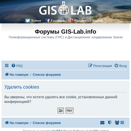
Twitter
Facebook
Google+
English
Форумы GIS-Lab.info
Геоинформационные системы (ГИС) и Дистанционное зондирование Земли
FAQ
Регистрация
Вход
На главную
Список форумов
Удалить cookies
Вы уверены, что хотите удалить все cookie, установленные данной
конференцией?
На главную
Список форумов
Создано на основе
phpBB
® Forum Software © phpBB Limited