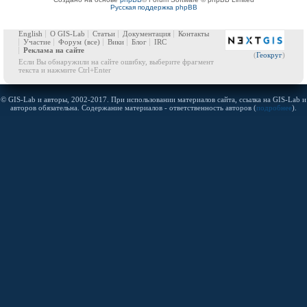
Русская поддержка phpBB
English
О GIS-Lab
Статьи
Документация
Контакты
Участие
Форум
(все)
Вики
Блог
IRC
Реклама на сайте
(
Геокруг
)
Если Вы обнаружили на сайте ошибку, выберите фрагмент
текста и нажмите Ctrl+Enter
© GIS-Lab и авторы, 2002-2017. При использовании материалов сайта, ссылка на GIS-Lab и
авторов обязательна. Содержание материалов - ответственность авторов (
подробнее
).