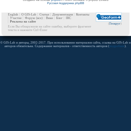
Русская поддержка phpBB
English
О GIS-Lab
Статьи
Документация
Контакты
Участие
Форум
(все)
Вики
Блог
IRC
Реклама на сайте
(
Геокруг
)
Если Вы обнаружили на сайте ошибку, выберите фрагмент
текста и нажмите Ctrl+Enter
© GIS-Lab и авторы, 2002-2017. При использовании материалов сайта, ссылка на GIS-Lab и
авторов обязательна. Содержание материалов - ответственность авторов (
подробнее
).