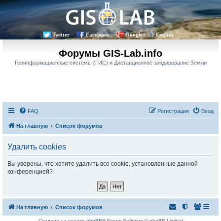
Twitter
Facebook
Google+
English
Форумы GIS-Lab.info
Геоинформационные системы (ГИС) и Дистанционное зондирование Земли
FAQ
Регистрация
Вход
На главную
Список форумов
Удалить cookies
Вы уверены, что хотите удалить все cookie, установленные данной
конференцией?
На главную
Список форумов
Создано на основе
phpBB
® Forum Software © phpBB Limited