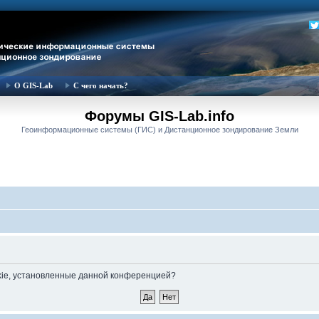
О GIS-Lab
С чего начать?
Форумы GIS-Lab.info
Геоинформационные системы (ГИС) и Дистанционное зондирование Земли
okie, установленные данной конференцией?