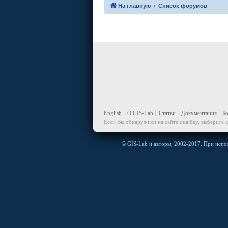
На главную
Список форумов
English
О GIS-Lab
Статьи
Документация
К
Если Вы обнаружили на сайте ошибку, выберите ф
© GIS-Lab и авторы, 2002-2017. При испол