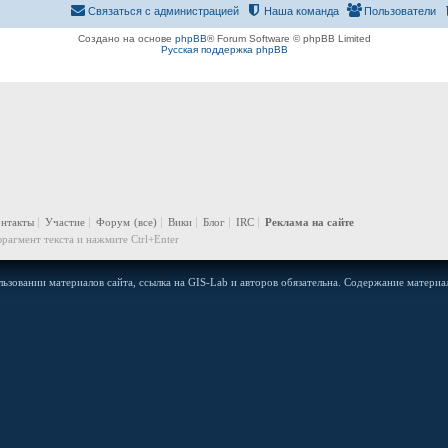
Связаться с администрацией
Наша команда
Пользователи
Создано на основе
phpBB
® Forum Software © phpBB Limited
Русская поддержка phpBB
онтакты
Участие
Форум
(все)
Вики
Блог
IRC
Реклама на сайте
рагмент текста и нажмите Ctrl+Enter
ьзовании материалов сайта, ссылка на GIS-Lab и авторов обязательна. Содержание материал