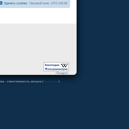
Удалить cookies
Часовой пояс:
UTC+03:00
(
Геокруг
)
ов - ответственность авторов (
подробнее
).