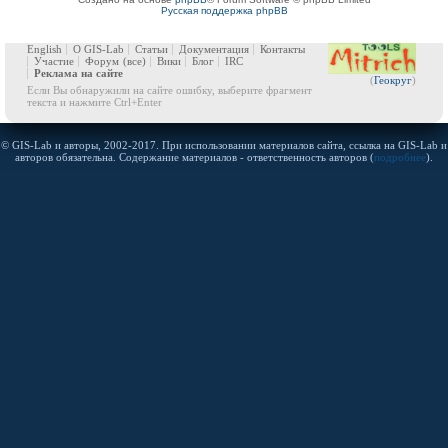
Русская поддержка phpBB
English
О GIS-Lab
Статьи
Документация
Контакты
Участие
Форум
(все)
Вики
Блог
IRC
Реклама на сайте
(
Геокруг
)
Если Вы обнаружили на сайте ошибку, выберите фрагмент
текста и нажмите Ctrl+Enter
© GIS-Lab и авторы, 2002-2017. При использовании материалов сайта, ссылка на GIS-Lab и
авторов обязательна. Содержание материалов - ответственность авторов (
подробнее
).