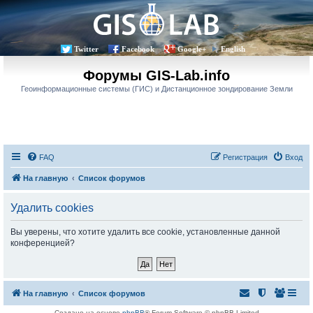
Twitter
Facebook
Google+
English
Форумы GIS-Lab.info
Геоинформационные системы (ГИС) и Дистанционное зондирование Земли
FAQ
Регистрация
Вход
На главную
Список форумов
Удалить cookies
Вы уверены, что хотите удалить все cookie, установленные данной
конференцией?
На главную
Список форумов
Создано на основе
phpBB
® Forum Software © phpBB Limited