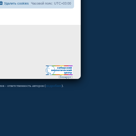
Удалить cookies
Часовой пояс:
UTC+03:00
(
Геокруг
)
ов - ответственность авторов (
подробнее
).