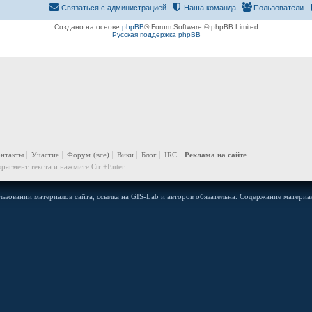
Связаться с администрацией
Наша команда
Пользователи
Создано на основе
phpBB
® Forum Software © phpBB Limited
Русская поддержка phpBB
онтакты
Участие
Форум
(все)
Вики
Блог
IRC
Реклама на сайте
рагмент текста и нажмите Ctrl+Enter
ьзовании материалов сайта, ссылка на GIS-Lab и авторов обязательна. Содержание материал