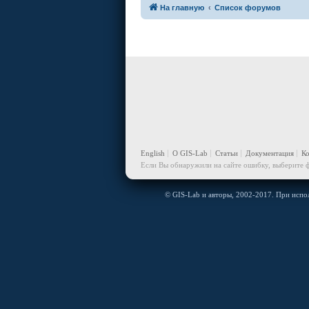
На главную
Список форумов
English
О GIS-Lab
Статьи
Документация
К
Если Вы обнаружили на сайте ошибку, выберите ф
© GIS-Lab и авторы, 2002-2017. При испол