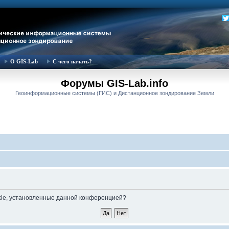
О GIS-Lab
С чего начать?
Форумы GIS-Lab.info
Геоинформационные системы (ГИС) и Дистанционное зондирование Земли
okie, установленные данной конференцией?