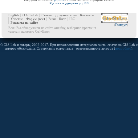
Русская поддержка phpBB
English
О GIS-Lab
Статьи
Документация
Контакты
Участие
Форум
(все)
Вики
Блог
IRC
Реклама на сайте
(
Геокруг
)
Если Вы обнаружили на сайте ошибку, выберите фрагмент
текста и нажмите Ctrl+Enter
© GIS-Lab и авторы, 2002-2017. При использовании материалов сайта, ссылка на GIS-Lab и
авторов обязательна. Содержание материалов - ответственность авторов (
подробнее
).