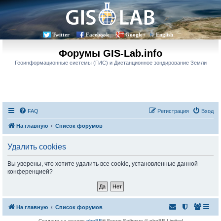
Twitter
Facebook
Google+
English
Форумы GIS-Lab.info
Геоинформационные системы (ГИС) и Дистанционное зондирование Земли
FAQ
Регистрация
Вход
На главную
Список форумов
Удалить cookies
Вы уверены, что хотите удалить все cookie, установленные данной
конференцией?
На главную
Список форумов
Создано на основе
phpBB
® Forum Software © phpBB Limited