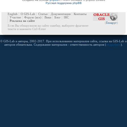
Русская поддержка phpBB
English
О GIS-Lab
Статьи
Документация
Контакты
Участие
Форум
(все)
Вики
Блог
IRC
Реклама на сайте
(
Геокруг
)
Если Вы обнаружили на сайте ошибку, выберите фрагмент
текста и нажмите Ctrl+Enter
© GIS-Lab и авторы, 2002-2017. При использовании материалов сайта, ссылка на GIS-Lab и
авторов обязательна. Содержание материалов - ответственность авторов (
подробнее
).