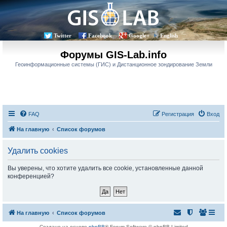
Twitter
Facebook
Google+
English
Форумы GIS-Lab.info
Геоинформационные системы (ГИС) и Дистанционное зондирование Земли
FAQ
Регистрация
Вход
На главную
Список форумов
Удалить cookies
Вы уверены, что хотите удалить все cookie, установленные данной
конференцией?
На главную
Список форумов
Создано на основе
phpBB
® Forum Software © phpBB Limited