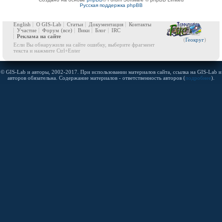
Русская поддержка phpBB
English
О GIS-Lab
Статьи
Документация
Контакты
Участие
Форум
(все)
Вики
Блог
IRC
Реклама на сайте
(
Геокруг
)
Если Вы обнаружили на сайте ошибку, выберите фрагмент
текста и нажмите Ctrl+Enter
© GIS-Lab и авторы, 2002-2017. При использовании материалов сайта, ссылка на GIS-Lab и
авторов обязательна. Содержание материалов - ответственность авторов (
подробнее
).