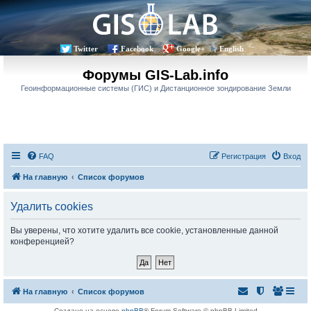
Twitter
Facebook
Google+
English
Форумы GIS-Lab.info
Геоинформационные системы (ГИС) и Дистанционное зондирование Земли
FAQ
Регистрация
Вход
На главную
Список форумов
Удалить cookies
Вы уверены, что хотите удалить все cookie, установленные данной
конференцией?
На главную
Список форумов
Создано на основе
phpBB
® Forum Software © phpBB Limited