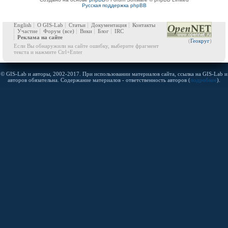
Русская поддержка phpBB
English
О GIS-Lab
Статьи
Документация
Контакты
Участие
Форум
(все)
Вики
Блог
IRC
Реклама на сайте
(
Геокруг
)
Если Вы обнаружили на сайте ошибку, выберите фрагмент
текста и нажмите Ctrl+Enter
© GIS-Lab и авторы, 2002-2017. При использовании материалов сайта, ссылка на GIS-Lab и
авторов обязательна. Содержание материалов - ответственность авторов (
подробнее
).