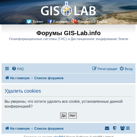
Twitter
Facebook
Google+
English
Форумы GIS-Lab.info
Геоинформационные системы (ГИС) и Дистанционное зондирование Земли
FAQ
Регистрация
Вход
На главную
Список форумов
Удалить cookies
Вы уверены, что хотите удалить все cookie, установленные данной
конференцией?
На главную
Список форумов
Создано на основе
phpBB
® Forum Software © phpBB Limited