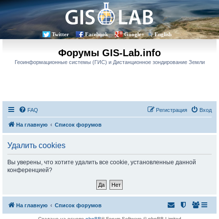
Twitter
Facebook
Google+
English
Форумы GIS-Lab.info
Геоинформационные системы (ГИС) и Дистанционное зондирование Земли
FAQ
Регистрация
Вход
На главную
Список форумов
Удалить cookies
Вы уверены, что хотите удалить все cookie, установленные данной
конференцией?
На главную
Список форумов
Создано на основе
phpBB
® Forum Software © phpBB Limited