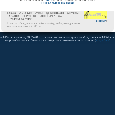
Русская поддержка phpBB
English
О GIS-Lab
Статьи
Документация
Контакты
Участие
Форум
(все)
Вики
Блог
IRC
Реклама на сайте
(
Геокруг
)
Если Вы обнаружили на сайте ошибку, выберите фрагмент
текста и нажмите Ctrl+Enter
© GIS-Lab и авторы, 2002-2017. При использовании материалов сайта, ссылка на GIS-Lab и
авторов обязательна. Содержание материалов - ответственность авторов (
подробнее
).