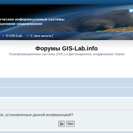
О GIS-Lab
С чего начать?
Форумы GIS-Lab.info
Геоинформационные системы (ГИС) и Дистанционное зондирование Земли
okie, установленные данной конференцией?