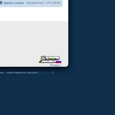
Удалить cookies
Часовой пояс:
UTC+03:00
(
Геокруг
)
ов - ответственность авторов (
подробнее
).