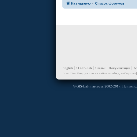
На главную
Список форумов
English
О GIS-Lab
Статьи
Документация
К
Если Вы обнаружили на сайте ошибку, выберите ф
© GIS-Lab и авторы, 2002-2017. При испол