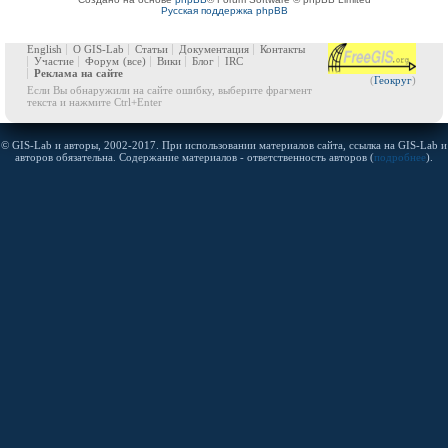
Русская поддержка phpBB
English
О GIS-Lab
Статьи
Документация
Контакты
Участие
Форум
(все)
Вики
Блог
IRC
Реклама на сайте
(
Геокруг
)
Если Вы обнаружили на сайте ошибку, выберите фрагмент
текста и нажмите Ctrl+Enter
© GIS-Lab и авторы, 2002-2017. При использовании материалов сайта, ссылка на GIS-Lab и
авторов обязательна. Содержание материалов - ответственность авторов (
подробнее
).