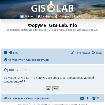
Twitter
Facebook
Google+
English
Форумы GIS-Lab.info
Геоинформационные системы (ГИС) и Дистанционное зондирование Земли
FAQ
Регистрация
Вход
На главную
Список форумов
Удалить cookies
Вы уверены, что хотите удалить все cookie, установленные данной
конференцией?
На главную
Список форумов
Создано на основе
phpBB
® Forum Software © phpBB Limited