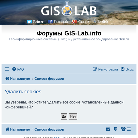
Twitter
Facebook
Google+
English
Форумы GIS-Lab.info
Геоинформационные системы (ГИС) и Дистанционное зондирование Земли
FAQ
Регистрация
Вход
На главную
Список форумов
Удалить cookies
Вы уверены, что хотите удалить все cookie, установленные данной
конференцией?
На главную
Список форумов
Создано на основе
phpBB
® Forum Software © phpBB Limited