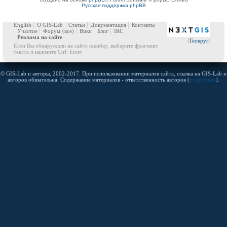
Русская поддержка phpBB
English
О GIS-Lab
Статьи
Документация
Контакты
Участие
Форум
(все)
Вики
Блог
IRC
Реклама на сайте
(
Геокруг
)
Если Вы обнаружили на сайте ошибку, выберите фрагмент
текста и нажмите Ctrl+Enter
© GIS-Lab и авторы, 2002-2017. При использовании материалов сайта, ссылка на GIS-Lab и
авторов обязательна. Содержание материалов - ответственность авторов (
подробнее
).